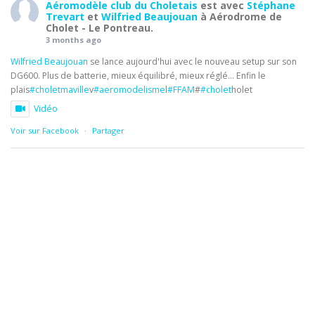
Aéromodèle club du Choletais
est avec
Stéphane
Trevart
et
Wilfried Beaujouan
à Aérodrome de
Cholet - Le Pontreau.
3 months ago
Wilfried Beaujouan
se lance aujourd'hui avec le nouveau setup sur son
DG600. Plus de batterie, mieux équilibré, mieux réglé... Enfin le
plais
#choletmaville
v
#aeromodelisme
l
#FFAM
#
#cholet
holet
Vidéo
Voir sur Facebook
·
Partager