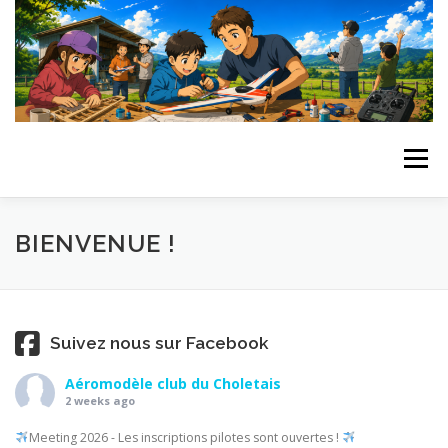
Aller
au
contenu
Menu
BIENVENUE !
NOUS CONTACTER, NOUS REJOINDRE ?
BIENVENUE !
Suivez nous sur Facebook
Aéromodèle club du Choletais
2 weeks ago
Meeting 2026 - Les inscriptions pilotes sont ouvertes !