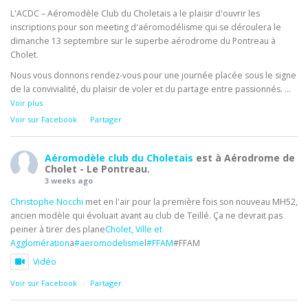
L'ACDC – Aéromodèle Club du Choletais a le plaisir d'ouvrir les
inscriptions pour son meeting d'aéromodélisme qui se déroulera le
dimanche 13 septembre sur le superbe aérodrome du Pontreau à
Cholet.
Nous vous donnons rendez-vous pour une journée placée sous le signe
de la convivialité, du plaisir de voler et du partage entre passionnés.
...
Voir plus
Voir sur Facebook
·
Partager
Aéromodèle club du Choletais
est à Aérodrome de
Cholet - Le Pontreau.
3 weeks ago
Christophe Nocchi
met en l'air pour la première fois son nouveau MH52,
ancien modèle qui évoluait avant au club de Teillé. Ça ne devrait pas
peiner à tirer des plane
Cholet, Ville et
Agglomération
a
#aeromodelisme
l
#FFAM
#FFAM
Vidéo
Voir sur Facebook
·
Partager