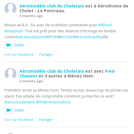
Aéromodèle club du Choletais
est à Aérodrome de
Cholet - Le Pontreau.
3 months ago
Retour au B.A. -ba avec de la double commande pour
Wilfried
Beaujouan
. Tout est prêt pour des séances d'écolage en double
comm
#aeromodelisme
l
#FFAM
#
#cholet
h
#choletmaville
ville
Vidéo
Voir sur Facebook
·
Partager
Aéromodèle club du Choletais
est avec
Fred
Chauvet
et 4 autres à Ménez Hom.
3 months ago
Première sortie au Menez hom. Temps au top, beaucoup de pilotes sur
place. Pas simple de comprendre comment ça marche ce vent !
#aeromodelisme
#FFAM
#menezhom
Vidéo
Voir sur Facebook
·
Partager